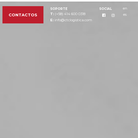
en
SOPORTE
SOCIAL
T:
(+58) 414 600 0318
es
CONTACTOS
E:
info@ctclogistica.com