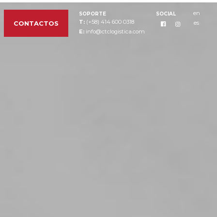
en
SOPORTE
SOCIAL
T:
(+58) 414 600 0318
es
CONTACTOS
E:
info@ctclogistica.com